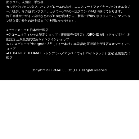
面ボウル、洗面台、手洗器。
カルデバイのバスタブ、ハンスグローエの水栓。エコスマートファイヤーのバイオエタノ
ール暖炉。その他ドンブラハ、カタラーノ等の一流ブランドを取り揃えております。
施工会社やデザイン会社などのプロ向け商材から、新築一戸建てやリフォーム、マンショ
ン購入等ご検討の施主様までご利用いただけます。
セラミカチエロ日本総代理店
グローエオフィシャル認定ショップ（正規販売代理店） /GROHE AG （ドイツ本社）本
国認定 正規販売代理店＆オンラインショップ
ハンスグローエ/Hansgrohe SE（ドイツ本社）本国認定 正規販売代理店＆オンラインシ
ョップ
LE BAIN BY RELIANCE（ドンブラハ／アラペ／ヴィレロイ＆ボッホ）認定 正規販売代
理店
Copyright © HIRATATILE CO.,LTD. all rights reserved.