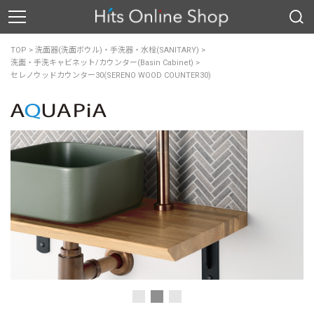
TOP
>
洗面器(洗面ボウル)・手洗器・水栓(SANITARY)
>
洗面・手洗キャビネット/カウンター(Basin Cabinet)
>
セレノウッドカウンター30(SERENO WOOD COUNTER30)