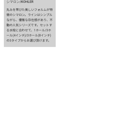
シマロン/KOHLER
丸みを帯びた美しいフォルムが特
徴のシマロン。ラインはシンプル
ながら、優雅な存在感があり、不
動の人気シリーズです。セットす
る水栓に合わせて、1ホール/3ホ
ール(4インチ)/3ホール(8インチ)
の3タイプからお選び頂けます。