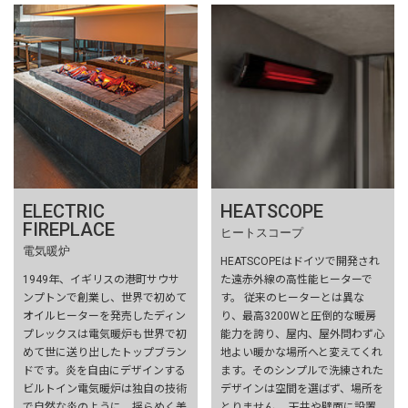
ELECTRIC
HEATSCOPE
FIREPLACE
ヒートスコープ
電気暖炉
HEATSCOPEはドイツで開発され
1949年、イギリスの港町サウサ
た遠赤外線の高性能ヒーターで
ンプトンで創業し、世界で初めて
す。 従来のヒーターとは異な
オイルヒーターを発売したディン
り、最高3200Wと圧倒的な暖房
プレックスは電気暖炉も世界で初
能力を誇り、屋内、屋外問わず心
めて世に送り出したトップブラン
地よい暖かな場所へと変えてくれ
ドです。炎を自由にデザインする
ます。そのシンプルで洗練された
ビルトイン電気暖炉は独自の技術
デザインは空間を選ばず、場所を
で自然な炎のように、揺らめく美
とりません。 天井や壁面に設置