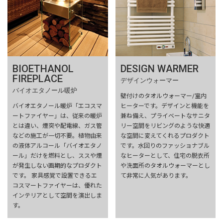
BIOETHANOL
DESIGN WARMER
FIREPLACE
デザインウォーマー
バイオエタノール暖炉
壁付けのタオルウォーマー/室内
バイオエタノール暖炉「エコスマ
ヒーターです。デザインと機能を
ートファイヤー」は、従来の暖炉
兼ね備え、プライベートなサニタ
とは違い、煙突や配電線、ガス管
リー空間をリビングのような快適
などの施工が一切不要。植物由来
な空間に変えてくれるプロダクト
の液体アルコール「バイオエタノ
です。水回りのファッショナブル
ール」だけを燃料とし、ススや煙
なヒーターとして、住宅の脱衣所
が発生しない画期的なプロダクト
や洗面所のタオルウォーマーとし
です。 家具感覚で設置できるエ
て非常に人気があります。
コスマートファイヤーは、優れた
インテリアとして空間を演出しま
す。