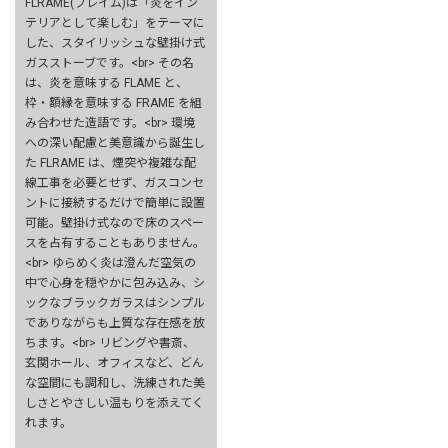
FLRAME(フレイム)は「炎をイン
テリアとして楽しむ」をテーマに
した、スタイリッシュな壁掛け式
ガスストーブです。<br> その名
は、炎を意味する FLAME と、
枠・額縁を意味する FRAME を組
み合わせた造語です。<br> 環境
への深い配慮と美意識から誕生し
た FLRAME は、煙突や複雑な配
線工事を必要とせず、ガスコンセ
ントに接続するだけで簡単に設置
可能。壁掛け式なので床のスペー
スを占有することもありません。
<br> ゆらめく炎は澄んだ空気の
中で心身を穏やかに包み込み、シ
ックなブラックガラスはシンプル
でありながらも上質な存在感を放
ちます。<br> リビングや書斎、
玄関ホール、オフィスなど、どん
な空間にも調和し、洗練された美
しさとやさしい温もりを添えてく
れます。