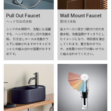
Pull Out Faucet
Wall Mount Faucet
ヘッド引出式水栓
壁付け水栓
シンクのお掃除や、洗髪にも活躍
省スペースに役立つ壁付け式の洗
する、ヘッド引き出し式の洗面水
面水栓。洗面空間がすっきりとし
栓。 引き出しホースは洗面ボウ
たイメージになり、特別感を演出
ル下に収納されますのでキャビネ
してくれます。置き型のボウル
ットとの組み合わせ設置がおすす
や、水栓取り付け穴の無いボウル
めです。
と組み合わせてください。