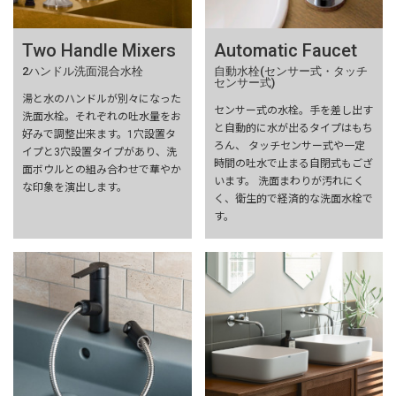
Two Handle Mixers
Automatic Faucet
2ハンドル洗面混合水栓
自動水栓(センサー式・タッチ
センサー式)
湯と水のハンドルが別々になった
センサー式の水栓。手を差し出す
洗面水栓。それぞれの吐水量をお
と自動的に水が出るタイプはもち
好みで調整出来ます。1穴設置タ
ろん、 タッチセンサー式や一定
イプと3穴設置タイプがあり、洗
時間の吐水で止まる自閉式もござ
面ボウルとの組み合わせで華やか
います。 洗面まわりが汚れにく
な印象を演出します。
く、衛生的で経済的な洗面水栓で
す。