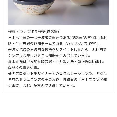
作家:カマノツボ制作室(俊彦窯)
日本六古窯の一つ丹波焼の窯元である”俊彦窯”の五代目 清水
剛・仁子夫婦の作陶チームである『カマノツボ制作室』。
丹波立杭焼の伝統的な技法をリスペクトしながら、現代的で
シンプルな美しさを持つ陶器を生み出しています。
清水剛氏は世界的な陶芸家・今井政之氏・眞正氏に師事し、
数多くの賞を受賞。
著名プロダクトデザイナーとのコラボレーションや、名だた
る有名ミシュラン店の器の製作、外務省の「日本ブランド発
信事業」など、多方面で活躍しています。