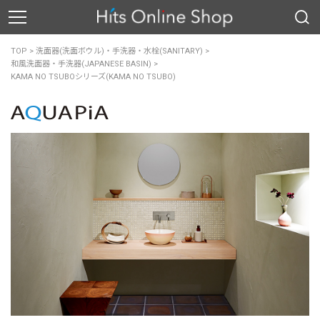
TOP
>
洗面器(洗面ボウル)・手洗器・水栓(SANITARY)
>
和風洗面器・手洗器(JAPANESE BASIN)
>
KAMA NO TSUBOシリーズ(KAMA NO TSUBO)