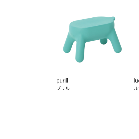
purill
l
プリル
ル