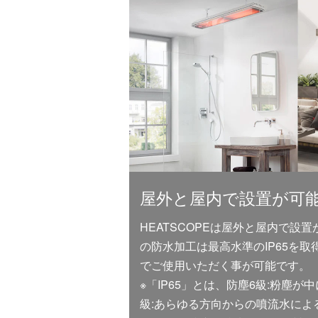
屋外と屋内で設置が可
HEATSCOPEは屋外と屋内で設置が
の防水加工は最高水準のIP65を
でご使用いただく事が可能です。
※「IP65」とは、防塵6級:粉塵が中に
級:あらゆる方向からの噴流水によ