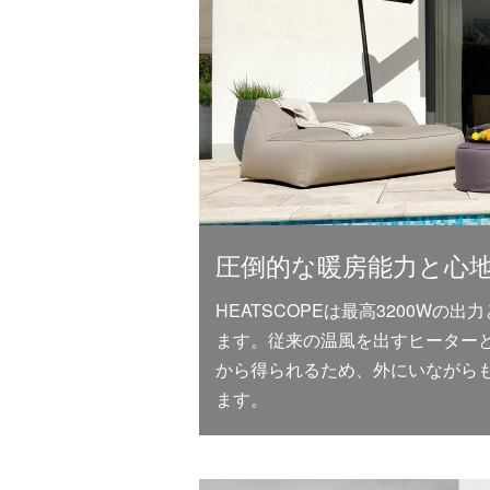
圧倒的な暖房能力と心
HEATSCOPEは最高3200Wの
ます。従来の温風を出すヒーター
から得られるため、外にいながら
ます。