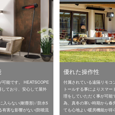
能
優れた操作性
可能です。 HEATSCOPE
付属されている遠隔リモコ
取得しており、安心して屋外
トールする事によりスマー
理をしていただく事が可能
入らない(耐塵形) / 防水5
為、真冬の寒い時期から春
る有害な影響がない(防噴流
ても心地よい暖房機能が得