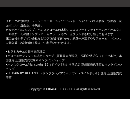
グローエの水栓や、シャワーホース、シャワーヘッド、シャワーバス混合栓、洗面器、洗
面ボウル、洗面台、手洗器。
カルデバイのバスタブ、ハンスグローエの水栓。エコスマートファイヤーのバイオエタノ
ール暖炉。その他ドンブラハ、カタラーノ等の一流ブランドを取り揃えております。
施工会社やデザイン会社などのプロ向け商材から、新築一戸建てやリフォーム、マンショ
ン購入等ご検討の施主様までご利用いただけます。
セラミカチエロ日本総代理店
グローエオフィシャル認定ショップ（正規販売代理店） /GROHE AG （ドイツ本社）本
国認定 正規販売代理店＆オンラインショップ
ハンスグローエ/Hansgrohe SE（ドイツ本社）本国認定 正規販売代理店＆オンラインシ
ョップ
LE BAIN BY RELIANCE（ドンブラハ／アラペ／ヴィレロイ＆ボッホ）認定 正規販売代
理店
Copyright © HIRATATILE CO.,LTD. all rights reserved.