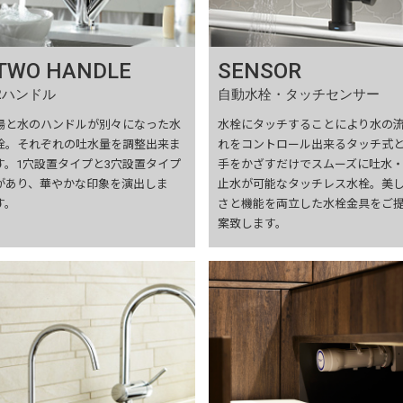
TWO HANDLE
SENSOR
2ハンドル
自動水栓・タッチセンサー
湯と水のハンドルが別々になった水
水栓にタッチすることにより水の
栓。それぞれの吐水量を調整出来ま
れをコントロール出来るタッチ式
す。1穴設置タイプと3穴設置タイプ
手をかざすだけでスムーズに吐水
があり、華やかな印象を演出しま
止水が可能なタッチレス水栓。美
す。
さと機能を両立した水栓金具をご
案致します。