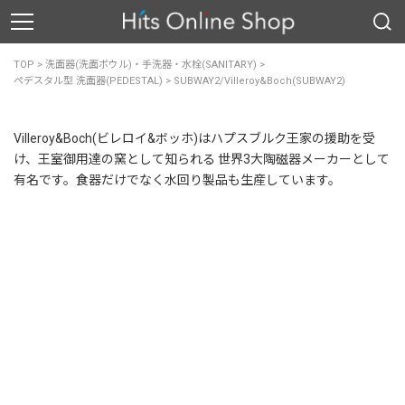
TOP
>
洗面器(洗面ボウル)・手洗器・水栓(SANITARY)
>
ペデスタル型 洗面器(PEDESTAL)
>
SUBWAY2/Villeroy&Boch(SUBWAY2)
Villeroy&Boch(ビレロイ&ボッホ)はハプスブルク王家の援助を受
け、王室御用達の窯として知られる 世界3大陶磁器メーカーとして
有名です。食器だけでなく水回り製品も生産しています。