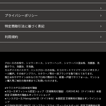
プライバシーポリシー
特定商取引法に基づく表記
利用規約
グローエの水栓や、シャワーホース、シャワーヘッド、シャワーバス混合栓、洗面器、洗
面ボウル、洗面台、手洗器。
カルデバイのバスタブ、ハンスグローエの水栓。エコスマートファイヤーのバイオエタノ
ール暖炉。その他ドンブラハ、カタラーノ等の一流ブランドを取り揃えております。
施工会社やデザイン会社などのプロ向け商材から、新築一戸建てやリフォーム、マンショ
ン購入等ご検討の施主様までご利用いただけます。
セラミカチエロ日本総代理店
グローエオフィシャル認定ショップ（正規販売代理店） /GROHE AG （ドイツ本社）本国
認定 正規販売代理店＆オンラインショップ
ハンスグローエ/Hansgrohe SE（ドイツ本社）本国認定 正規販売代理店＆オンラインショ
ップ
LE BAIN BY RELIANCE（ドンブラハ／アラペ／ヴィレロイ＆ボッホ）認定 正規販売代理