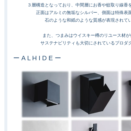
３層構造となっており、中間層にお香や蚊取り線香
正面はアルミの無垢なシルバー、側面は特殊表
石のような和紙のような質感が表現されて
また、つまみはウイスキー樽のリユース材が
サステナビリティも大切にされているプロダ
ー A L H I D E ー