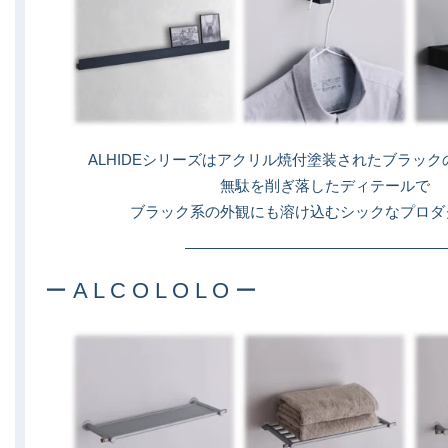
ALHIDEシリーズはアクリル焼付塗装されたブラッ
無駄を削ぎ落したディテールで
ブラック系の外観にも溶け込むシックなプロダ
ー A L C O L O L O ー