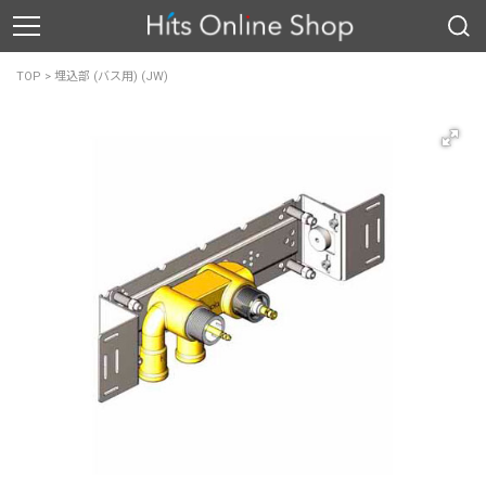
TOP
>
埋込部 (バス用) (JW)