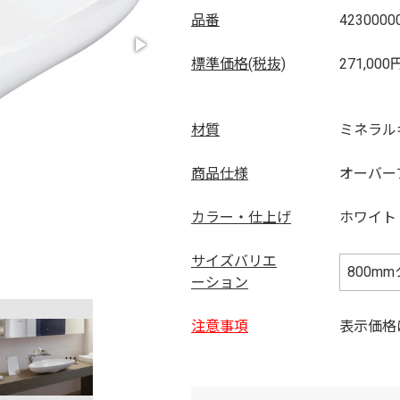
品番
4230000
標準価格(税抜)
271,000
材質
ミネラル
商品仕様
オーバー
カラー・仕上げ
ホワイト
サイズバリエ
ーション
注意事項
表示価格