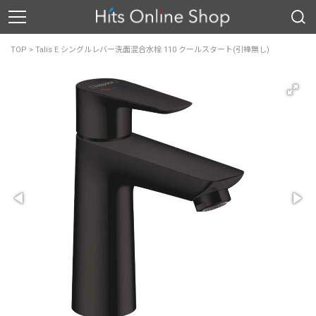
TOP
>
Talis E シングルレバー洗面混合水栓 110 クールスタート(引棒無し)