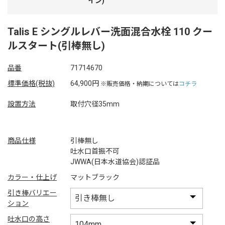
イン)
Talis E シングルレバー洗面混合水栓 110 クー
ルスタート(引棒無し)
品番
71714670
標準価格(税抜)
64,900円
※販売価格・納期については
コチラ
設置方法
取付穴径35mm
商品仕様
引棒無し
吐水口首振不可
JWWA(日本水道協会)認証品
カラー・仕上げ
マットブラック
引き棒バリエー
ション
吐水口の高さ