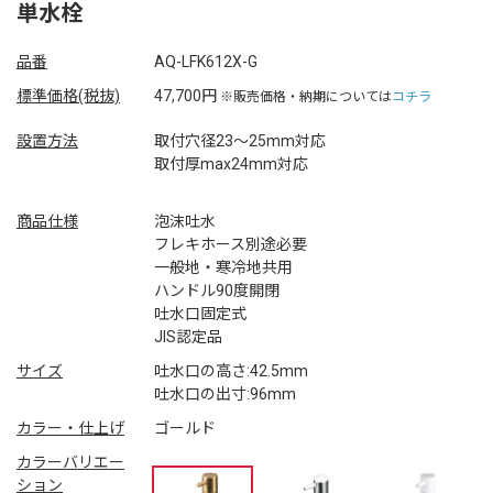
単水栓
品番
AQ-LFK612X-G
標準価格(税抜)
47,700円
※販売価格・納期については
コチラ
設置方法
取付穴径23～25mm対応
取付厚max24mm対応
商品仕様
泡沫吐水
フレキホース別途必要
一般地・寒冷地共用
ハンドル90度開閉
吐水口固定式
JIS認定品
サイズ
吐水口の高さ:42.5mm
吐水口の出寸:96mm
カラー・仕上げ
ゴールド
カラーバリエー
ション