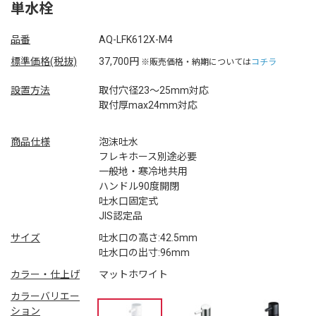
単水栓
品番
AQ-LFK612X-M4
標準価格(税抜)
37,700円
※販売価格・納期については
コチラ
設置方法
取付穴径23～25mm対応
取付厚max24mm対応
商品仕様
泡沫吐水
フレキホース別途必要
一般地・寒冷地共用
ハンドル90度開閉
吐水口固定式
JIS認定品
サイズ
吐水口の高さ:42.5mm
吐水口の出寸:96mm
カラー・仕上げ
マットホワイト
カラーバリエー
ション