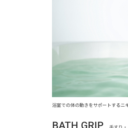
浴室での体の動きをサポートするニ
BATH GRIP
手すり・