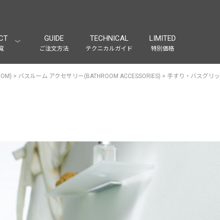
CT
GUIDE
TECHNICAL
LIMITED
覧
ご注文方法
テクニカルガイド
特別価格
OM)
>
バスルーム アクセサリー(BATHROOM ACCESSORIES)
>
手すり・バスグリップ(B