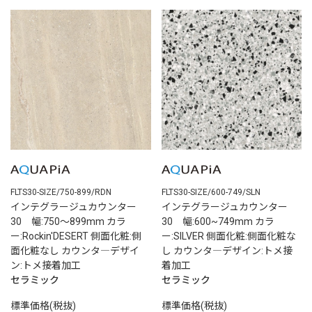
FLTS30-SIZE/750-899/RDN
FLTS30-SIZE/600-749/SLN
インテグラージュカウンター
インテグラージュカウンター
30 幅:750～899mm カラ
30 幅:600~749mm カラ
ー:Rockin'DESERT 側面化粧:側
ー:SILVER 側面化粧:側面化粧な
面化粧なし カウンタ―デザイ
し カウンタ―デザイン:トメ接
ン:トメ接着加工
着加工
セラミック
セラミック
標準価格(税抜)
標準価格(税抜)