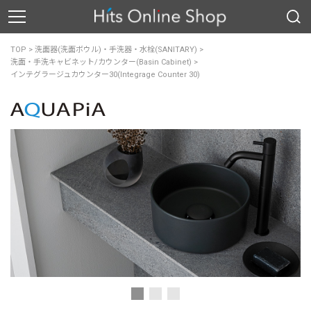
TOP
>
洗面器(洗面ボウル)・手洗器・水栓(SANITARY)
>
洗面・手洗キャビネット/カウンター(Basin Cabinet)
>
インテグラージュカウンター30(Integrage Counter 30)