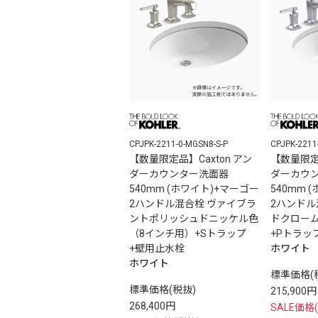
CPJPK-2211-0-MGSN8-S-P
CPJPK-2211
【数量限定品】Caxton アン
【数量限定品
ダーカウンター洗面器
ダーカウ
540mm (ホワイト)+マーゴー
540mm 
2ハンドル混合栓 ヴァイブラ
2ハンド
ントポリッシュドニッケル色
ドクロー
（8インチ用）+Sトラップ
+Pトラッ
+壁用止水栓
ホワイト
ホワイト
標準価格(
標準価格(税抜)
215,900円
268,400円
SALE価格