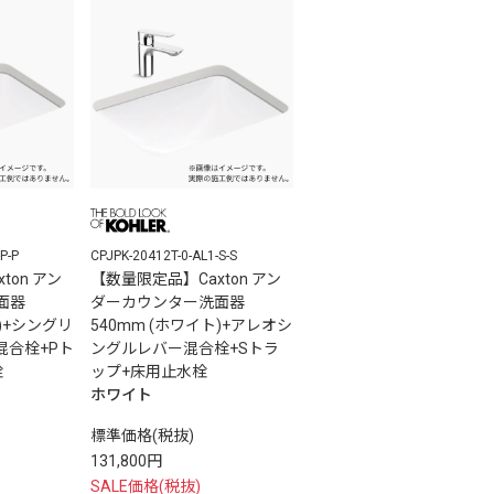
P-P
CPJPK-20412T-0-AL1-S-S
ton アン
【数量限定品】Caxton アン
面器
ダーカウンター洗面器
ト)+シングリ
540mm (ホワイト)+アレオシ
混合栓+Pト
ングルレバー混合栓+Sトラ
栓
ップ+床用止水栓
ホワイト
標準価格(税抜)
131,800円
SALE価格(税抜)