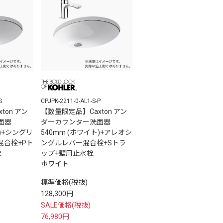
S
CPJPK-2211-0-AL1-S-P
ton アン
【数量限定品】Caxton アン
面器
ダーカウンター洗面器
ト)+シングリ
540mm (ホワイト)+アレオシ
混合栓+Pト
ングルレバー混合栓+Sトラ
栓
ップ+壁用止水栓
ホワイト
標準価格(税抜)
128,300円
SALE価格(税抜)
76,980円