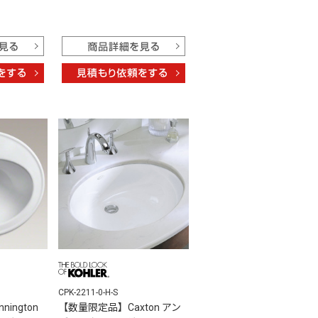
CPK-2211-0-H-S
ington
【数量限定品】Caxton アン