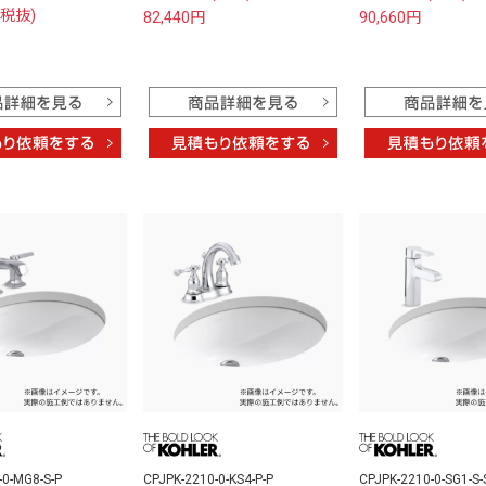
(税抜)
82,440円
90,660円
-0-MG8-S-P
CPJPK-2210-0-KS4-P-P
CPJPK-2210-0-SG1-S-