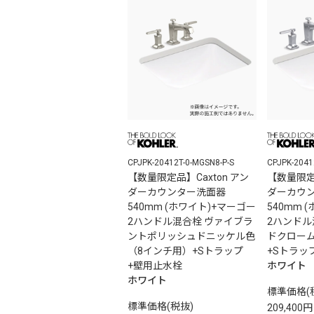
CPJPK-20412T-0-MGSN8-P-S
CPJPK-2041
【数量限定品】Caxton アン
【数量限定品
ダーカウンター洗面器
ダーカウ
540mm (ホワイト)+マーゴー
540mm 
2ハンドル混合栓 ヴァイブラ
2ハンド
ントポリッシュドニッケル色
ドクロー
（8インチ用）+Sトラップ
+Sトラッ
+壁用止水栓
ホワイト
ホワイト
標準価格(
標準価格(税抜)
209,400円