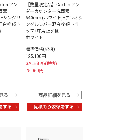
ton アン
【数量限定品】Caxton アン
面器
ダーカウンター洗面器
ト)+シングリ
540mm (ホワイト)+アレオシ
混合栓+Sト
ングルレバー混合栓+Pトラ
栓
ップ+床用止水栓
ホワイト
標準価格(税抜)
125,100円
SALE価格(税抜)
75,060円