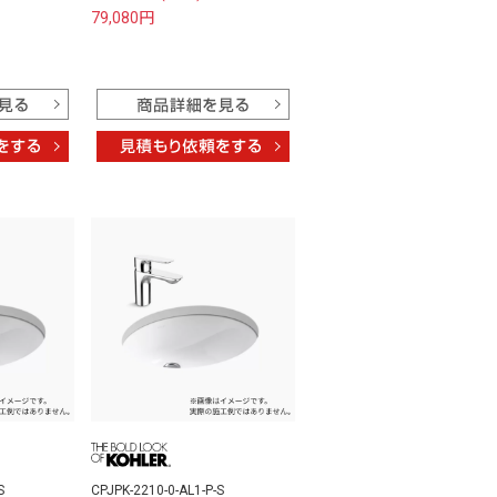
79,080円
S
CPJPK-2210-0-AL1-P-S