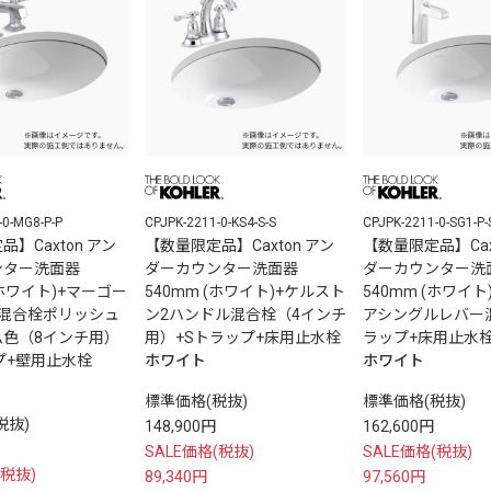
-0-MG8-P-P
CPJPK-2211-0-KS4-S-S
CPJPK-2211-0-SG1-P-
】Caxton アン
【数量限定品】Caxton アン
【数量限定品】Cax
ンター洗面器
ダーカウンター洗面器
ダーカウンター洗
(ホワイト)+マーゴー
540mm (ホワイト)+ケルスト
540mm (ホワイ
ル混合栓ポリッシュ
ン2ハンドル混合栓（4インチ
アシングルレバー
ム色（8インチ用）
用）+Sトラップ+床用止水栓
ラップ+床用止水
プ+壁用止水栓
ホワイト
ホワイト
標準価格(税抜)
標準価格(税抜)
税抜)
148,900円
162,600円
SALE価格(税抜)
SALE価格(税抜)
(税抜)
89,340円
97,560円