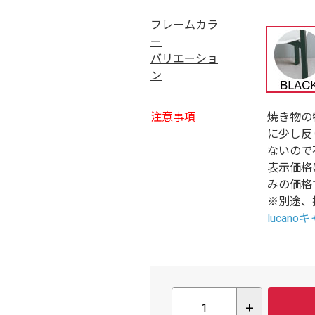
フレームカラ
ー
バリエーショ
ン
注意事項
焼き物の
に少し反
ないので
表示価格
みの価格
※別途、
lucan
+