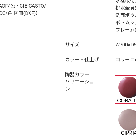
水栓取付
AOF/色・CIE-CASTO/
排水金具
IOC/色 図面(DXF)】
洗面ボウ
ボトムシ
フレーム
サイズ
W700×D
カラー・仕上げ
コラーロ
陶器カラー
バリエーショ
ン