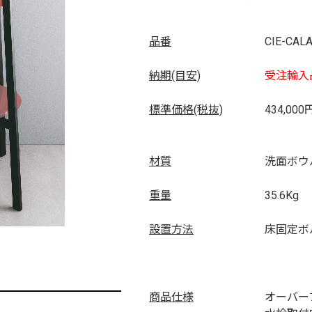
品番
CIE-CAL
納期(目安)
受注輸入
標準価格(税抜)
434,000
材質
洗面ボウ
重量
35.6Kg
設置方法
床固定ボ
商品仕様
オーバー