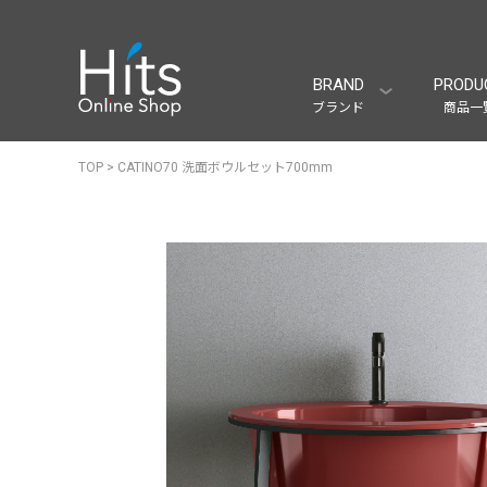
BRAND
PRODU
ブランド
商品一
TOP
>
CATINO70 洗面ボウルセット700mm