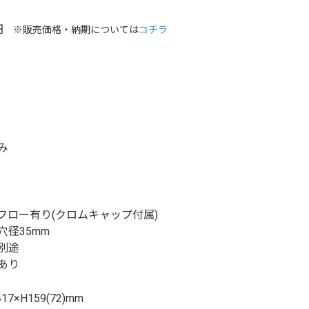
円
※販売価格・納期については
コチラ
み
フロー有り(クロムキャップ付属)
穴径35mm
別途
あり
17×H159(72)mm