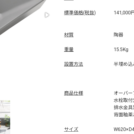
標準価格(税抜)
141,000
材質
陶器
重量
15.5Kg
設置方法
半埋め込
商品仕様
オーバー
水栓取付
排水金具
背面釉薬
サイズ
W620×D4