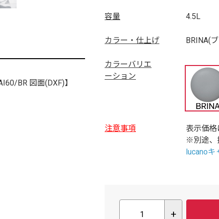
容量
4.5L
カラー・仕上げ
BRINA(
カラーバリエ
ーション
AI60/BR 図面(DXF)】
注意事項
表示価格
※別途、
lucan
+