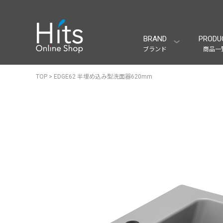
BRAND
PRODU
ブランド
商品一
TOP
>
EDGE62 半埋め込み型洗面器620mm