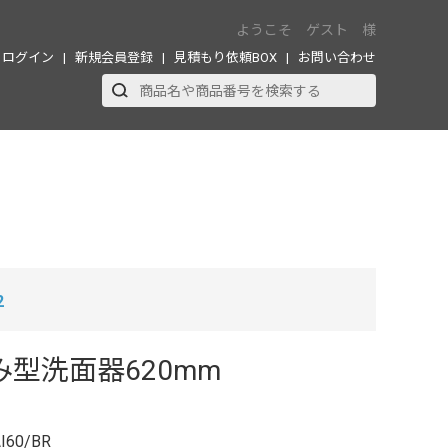
ようこそ ゲスト 様
ログイン
新規会員登録
見積もり依頼BOX
お問い合わせ
2
込み型洗面器620mm
I60/BR