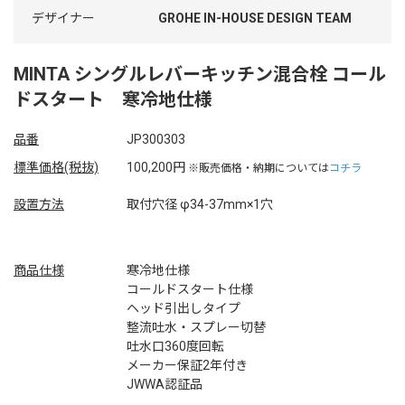
デザイナー
GROHE IN-HOUSE DESIGN TEAM
MINTA シングルレバーキッチン混合栓 コール
ドスタート 寒冷地仕様
品番
JP300303
標準価格(税抜)
100,200円
※販売価格・納期については
コチラ
設置方法
取付穴径 φ34-37mm×1穴
商品仕様
寒冷地仕様
コールドスタート仕様
ヘッド引出しタイプ
整流吐水・スプレー切替
吐水口360度回転
メーカー保証2年付き
JWWA認証品