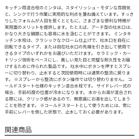
キッチン用混合栓のミンタは、スタイリッシュ・モダンな雰囲気
と、シンクで行う作業に実用的な利点を兼ね備えています。すっき
りしたフォルムが人目を惹くとともに、さまざまな便利な特徴が
実用面のメリットを提供します。たとえば、アーチ型の吐水口は、
かなり大きな鍋類にも容易に水を汲むことができます。 ミンタキ
ッチン水栓は、クラシックなクローム仕上げで、吐水口を自在に
回転できるタイプ、または自在吐水口の先端を引き出して使用で
きるタイプのいずれかをお選びいただけます。 セラミック・カー
トリッジ技術をベースにし、美しい見た目と完璧な耐久性をお届
けするために作られた製品です。 吐水中にボタンを押すとスプレ
ーに切り替わり、止水すると次回使用時には通常の整流に戻りま
す。 ※スプレーから整流にボタン操作では切り替わりません。 コ
ールドスタート仕様のキッチン混合水栓です。 サイドレバー式の
場合、手前45度の位置が冷水になります。 水からお湯が混合され
る際には、クリック感があるので、無意識にお湯を出してしまう
ことを防ぎます。 ※コールドスタートとして使うためには、常に
手前にレバーを倒した状態で、止水しておく必要があります。
関連商品