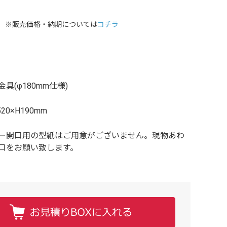
※販売価格・納期については
コチラ
具(φ180mm仕様)
520×H190mm
ー開口用の型紙はご用意がございません。現物あわ
口をお願い致します。