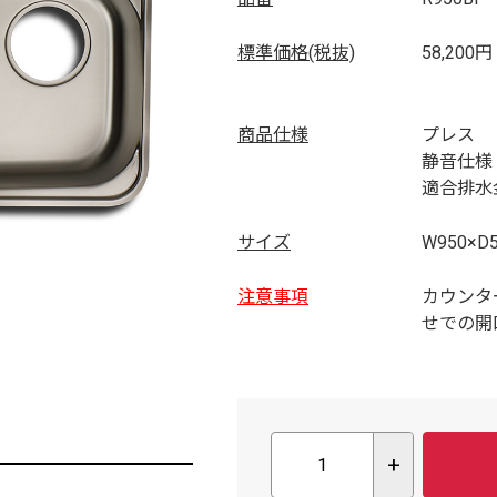
標準価格(税抜)
58,200円
商品仕様
プレス
静音仕様
適合排水金
サイズ
W950×D
注意事項
カウンタ
せでの開
+