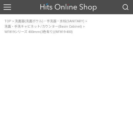
TOP
>
洗面器(洗面ボウル)・手洗器・水栓(SANITARY)
>
洗面・手洗キャビネット/カウンター(Basin Cabinet)
>
WF819シリーズ 400mm(3色有り)(WF819-400)