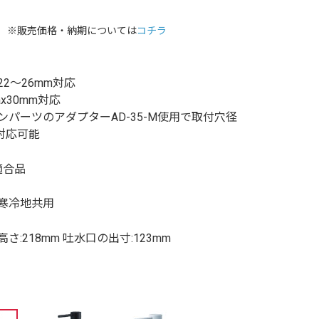
※販売価格・納期については
コチラ
2～26mm対応
x30mm対応
ンパーツのアダプターAD-35-M使用で取付穴径
に対応可能
適合品
寒冷地共用
さ:218mm 吐水口の出寸:123mm