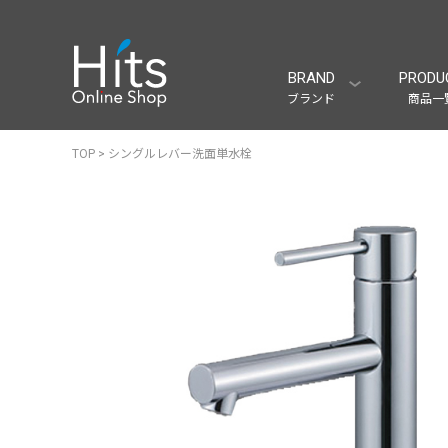
BRAND
PRODU
ブランド
商品一
TOP
>
シングルレバー洗面単水栓