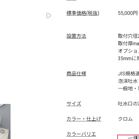
標準価格(税抜)
55,000円
設置方法
取付穴径2
取付厚ma
オプショ
35mm
商品仕様
JIS規格
泡沫吐水
一般地・
サイズ
吐水口の高
カラー・仕上げ
クロム
カラーバリエ