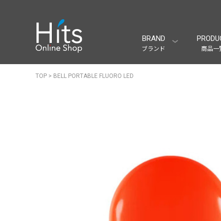
BRAND
PRODU
ブランド
商品一
TOP
>
BELL PORTABLE FLUORO LED