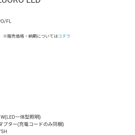
O/FL
※販売価格・納期については
コチラ
3W(LED一体型照明)
アダプター(充電コードのみ同梱)
5H