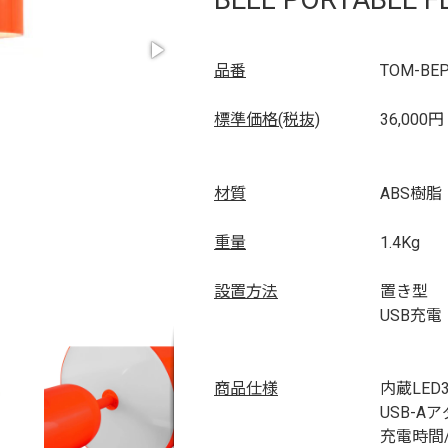
品番
TOM-BEP
標準価格(税抜)
36,000円
材質
ABS樹脂
重量
1.4Kg
設置方法
置き型
USB充電
商品仕様
内蔵LED
USB-A
充電時間/