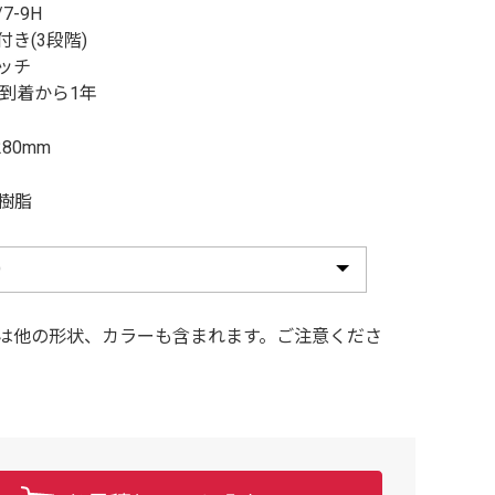
7-9H
き(3段階)
ッチ
品到着から1年
280mm
S樹脂
は他の形状、カラーも含まれます。ご注意くださ