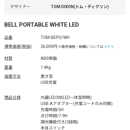
デザイナー
TOM DIXON(トム・ディクソン)
BELL PORTABLE WHITE LED
品番
TOM-BEPO/WH
標準価格(税抜)
36,000円
※販売価格・納期については
コチラ
材質
ABS樹脂
重量
1.4Kg
設置方法
置き型
USB充電
商品仕様
内蔵LED3W(LED一体型照明)
USB-Aアダプター(充電コードのみ同梱)
充電時間/5H
点灯時間/7-9H
調光機能付き(3段階)
本体スイッチ