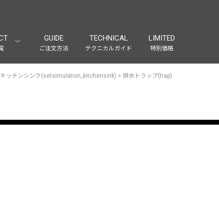
CT
GUIDE
TECHNICAL
LIMITED
覧
ご注文方法
テクニカルガイド
特別価格
キッチンシンク(setsimulation_kitchensink)
>
排水トラップ(trap)