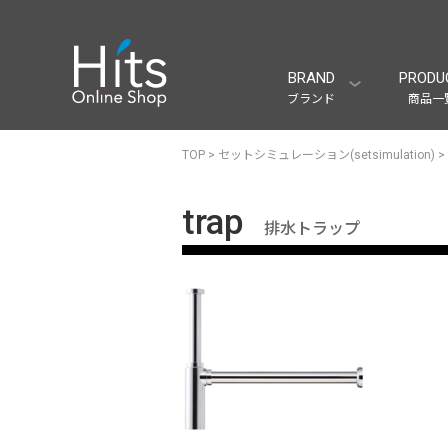
BRAND
PRODU
ブランド
商品一
TOP
>
セットシミュレーション(setsimulation)
>
trap
排水トラップ