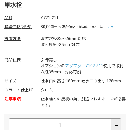
単水栓
品番
Y721-211
標準価格(税抜)
30,000円
※販売価格・納期については
コチラ
設置方法
取付穴径22～28mm対応
取付厚5～35mm対応
商品仕様
引棒無し
オプションの
アダプターY107-811
使用で取付
穴径35mmに対応可能
サイズ
吐水口の高さ:180mm 吐水口の出寸:128mm
カラー・仕上げ
クロム
注意事項
止水栓との接続の為、別途フレキホースが必要
です。
+