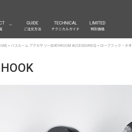
CT
GUIDE
TECHNICAL
LIMITED
覧
ご注文方法
テクニカルガイド
特別価格
OM)
>
バスルーム アクセサリー(BATHROOM ACCESSORIES)
>
ローブフック・タオルフ
 HOOK