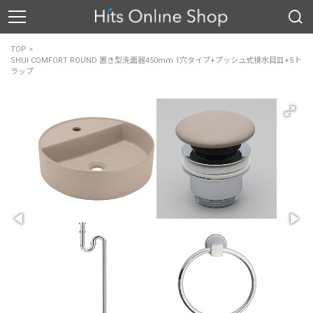
TOP
>
SHUI COMFORT ROUND 置き型洗面器450mm 1穴タイプ+プッシュ式排水目皿+Sト
ラップ