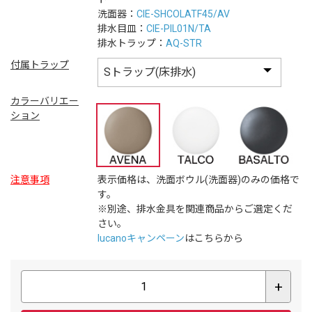
洗面器：
CIE-SHCOLATF45/AV
排水目皿：
CIE-PIL01N/TA
排水トラップ：
AQ-STR
付属トラップ
カラーバリエー
ション
注意事項
表示価格は、洗面ボウル(洗面器)のみの価格で
す。
※別途、排水金具を関連商品からご選定くだ
さい。
lucanoキャンペーン
はこちらから
+